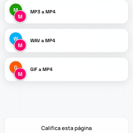
M
MP3 a MP4
M
W
WAV a MP4
M
G
GIF a MP4
M
Califica esta página