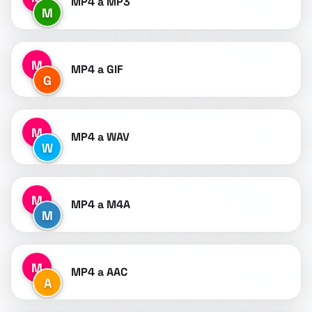
MP4 a MP3
M
M
MP4 a GIF
G
M
MP4 a WAV
W
M
MP4 a M4A
M
M
MP4 a AAC
A