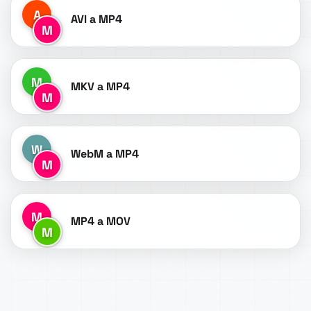
A
AVI a MP4
M
M
MKV a MP4
M
W
WebM a MP4
M
M
MP4 a MOV
M