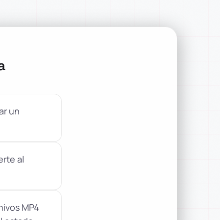
a
ar un
rte al
chivos MP4