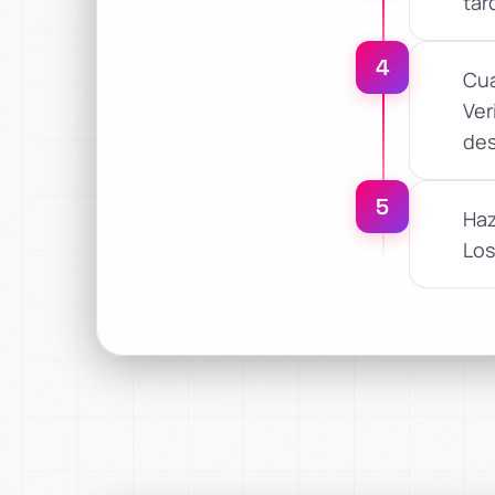
tar
4
Cua
Ver
des
5
Haz
Los