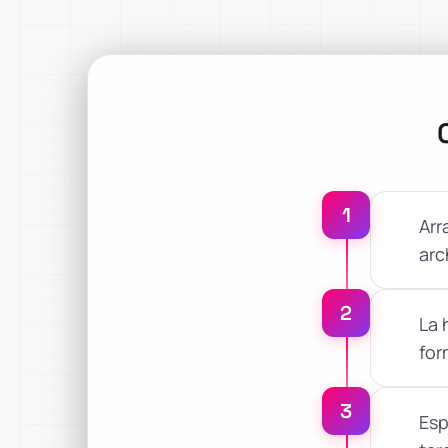
1
Arr
arc
2
La 
for
3
Esp