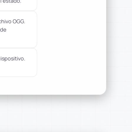
l estado.
rchivo OGG.
 de
ispositivo.