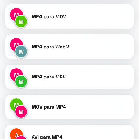
M
MP4 para MOV
M
M
MP4 para WebM
W
M
MP4 para MKV
M
M
MOV para MP4
M
A
AVI para MP4