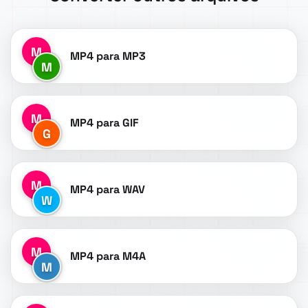
M
MP4 para MP3
M
M
MP4 para GIF
G
M
MP4 para WAV
W
M
MP4 para M4A
M