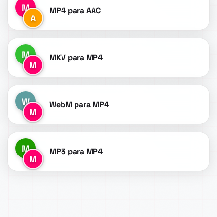
M
MP4 para AAC
A
M
MKV para MP4
M
W
WebM para MP4
M
M
MP3 para MP4
M