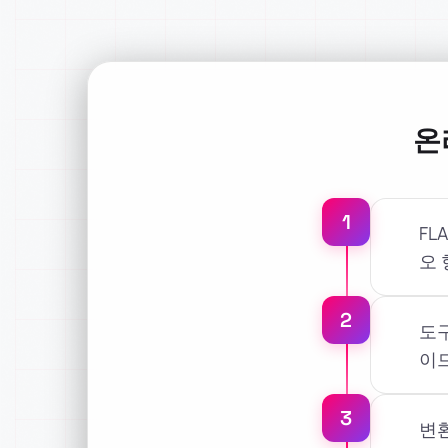
온
1
FL
오
2
도구
이
3
변환