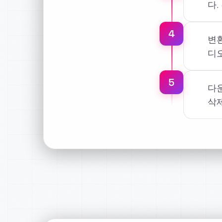
다.
4
변환
디
5
다운
삭