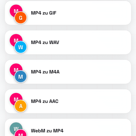
M
MP4 zu GIF
G
M
MP4 zu WAV
W
M
MP4 zu M4A
M
M
MP4 zu AAC
A
W
WebM zu MP4
M