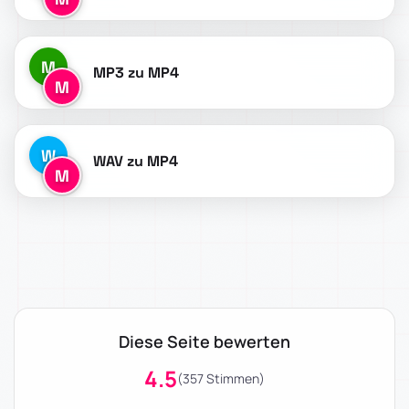
M
MP3 zu MP4
M
W
WAV zu MP4
M
Diese Seite bewerten
4.5
(357 Stimmen)