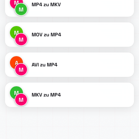
M
MP4 zu MKV
M
M
MOV zu MP4
M
A
AVI zu MP4
M
M
MKV zu MP4
M